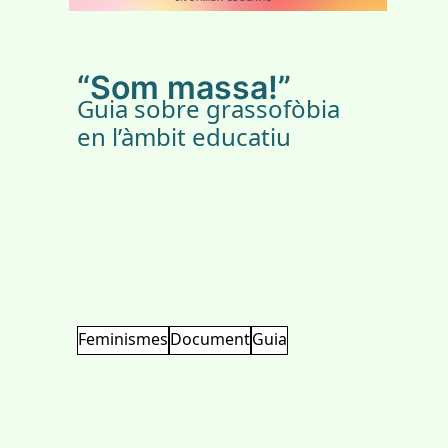
“Som massa!”
Guia sobre grassofòbia
en l’àmbit educatiu
Feminismes
Document
Guia