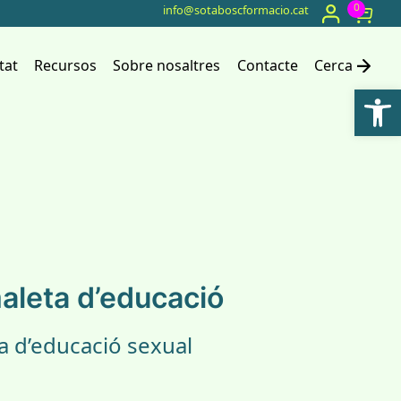
0
info@sotaboscformacio.cat
El
Carret
meu
compte
tat
Recursos
Sobre nosaltres
Contacte
Cerca
Ob
maleta d’educació
a d’educació sexual