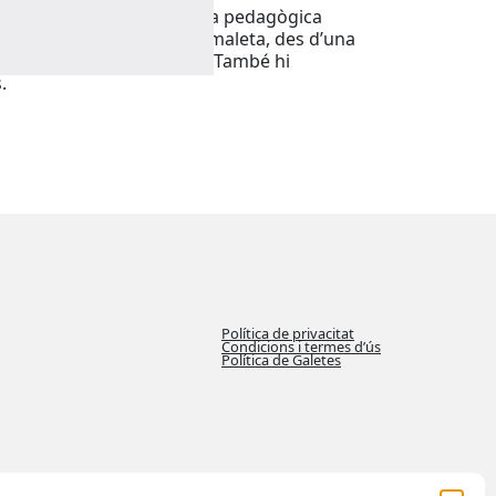
iu d’acompanyar la maleta pedagògica
ts materials que inclou la maleta, des d’una
en valor l’autoconeixement. També hi
.
Política de privacitat
Condicions i termes d’ús
Política de Galetes