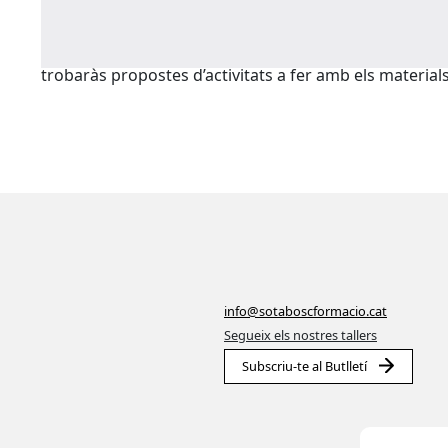
Mandràgores hem elaborat aquesta guia amb l’object
d’educació sexual. Hi recollim informació dels diferen
mirada positiva, lliure de tabús i prejudicis i posant 
trobaràs propostes d’activitats a fer amb els materials
info@sotaboscformacio.cat
Segueix els nostres tallers
Subscriu-te al Butlletí