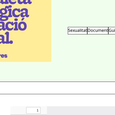
Sexualitat
Document
Gu
Powered By EmbedPress