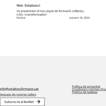
Neix Sotabosc!
Us presentem el nou espai de formació col·lectiu,
crític i transformador!
Notícia
octubre 18, 2024
Política de privacitat
info@sotaboscformacio.cat
Condicions i termes d’ús
Política de Galetes
Segueix els nostres tallers
Subscriu-te al Butlletí