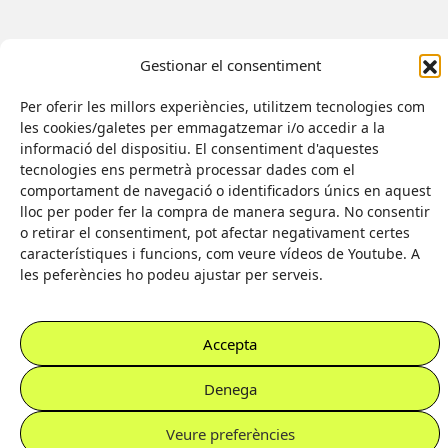
Gestionar el consentiment
Per oferir les millors experiències, utilitzem tecnologies com
les cookies/galetes per emmagatzemar i/o accedir a la
informació del dispositiu. El consentiment d'aquestes
tecnologies ens permetrà processar dades com el
comportament de navegació o identificadors únics en aquest
Il·lustradora:
lloc per poder fer la compra de manera segura. No consentir
Eva Palomar
Amb el suport de:
o retirar el consentiment, pot afectar negativament certes
Web feta per
característiques i funcions, com veure vídeos de Youtube. A
les peferències ho podeu ajustar per serveis.
Accepta
Denega
Veure preferències