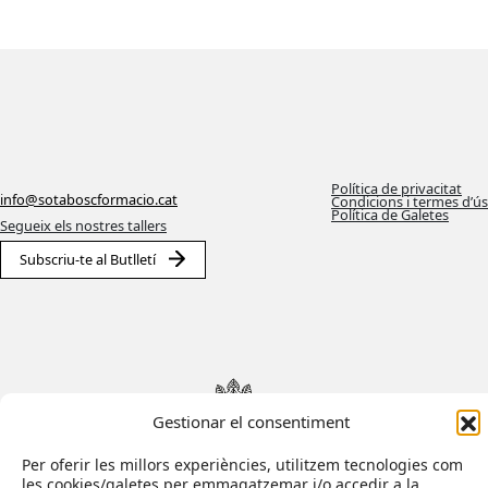
Política de privacitat
info@sotaboscformacio.cat
Condicions i termes d’ús
Política de Galetes
Segueix els nostres tallers
Subscriu-te al Butlletí
Gestionar el consentiment
Per oferir les millors experiències, utilitzem tecnologies com
les cookies/galetes per emmagatzemar i/o accedir a la